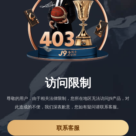
访问限制
尊敬的用户，由于相关法律限制，您所在地区无法访问J9产品，对
此造成的不便，我们深表歉意，您如有疑问请联系客服。
联系客服